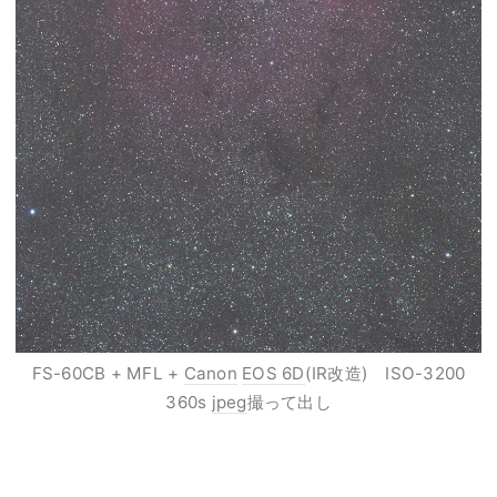
FS-60CB + MFL +
Canon
EOS 6D
(IR改造) ISO-3200
360s
jpeg
撮って出し