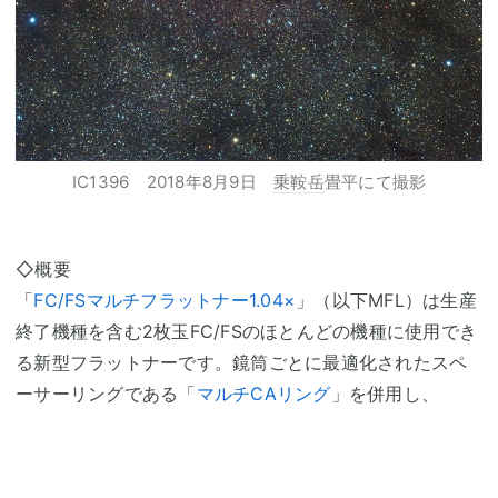
IC1396 2018年8月9日
乗鞍岳
畳平にて撮影
◇概要
「
FC/FSマルチフラットナー1.04×
」（以下MFL）は生産
終了機種を含む2枚玉FC/FSのほとんどの機種に使用でき
る新型フラットナーです。鏡筒ごとに最適化されたスペ
ーサーリングである「
マルチCAリング
」を併用し、