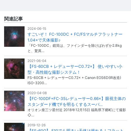
関連記事
2024-06-15
すごいぞ！ FC-100DC + FC/FSマルチフラットナー
1.04×で天体撮影♪
「FC-100DC」鏡筒は、ファインダーを除けばわずか2.8kg
と、驚異…
2021-06-04
【FS-60CB + レデューサーC0.72×】 使いやすい小
型・高性能な撮影システム！
FS-60CB + レデューサーC0.72× + Canon EOS6D(IR改造)
ISO-3200…
2020-04-08
【FC-100DF+FC-35レデューサー0.66×】眼視主体の
スタンダード機でFを明るくするスーパ…
オリオン座三ツ星付近 2018年12月15日 福島県下郷町にて撮影
◇…
2019-12-26
【FS-60Q】 F10でも明るい天体は撮れる！フラット